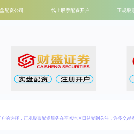
盘配资公司
线上股票配资开户
正规股
开户的选择，正规股票配资服务在平凉地区日益受到关注，许多交易