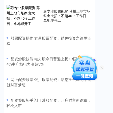
最专业股票配资 苏州土地市场
祭出大招：不超40个工作日，
拿地即开工
​股票配资操作 宜昌股票配资：助你投资之路更轻
松
​配资炒股技能 电力股今日普遍上扬 中国电力涨超
4%中广核电力涨超3%
​网上配资股票 银川股票配资：助您投资腾飞，成
就财富梦想
​配资炒股新手入门 炒股配资：开启财富新篇章，
轻松入市