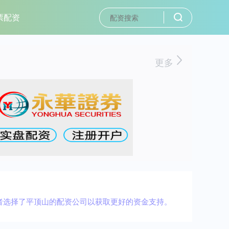
票配资
更多
者选择了平顶山的配资公司以获取更好的资金支持。