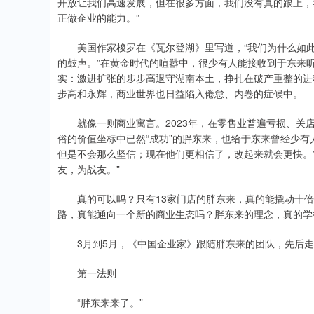
开放让我们高速发展，但在很多方面，我们没有真的跟上，
正做企业的能力。”
美国作家梭罗在《瓦尔登湖》里写道，“我们为什么如此
的鼓声。”在黄金时代的喧嚣中，很少有人能接收到于东来
实：激进扩张的步步高退守湖南本土，挣扎在破产重整的进
步高和永辉，商业世界也日益陷入倦怠、内卷的症候中。
就像一则商业寓言。2023年，在零售业普遍亏损、关店的
俗的价值坐标中已然“成功”的胖东来，也给于东来曾经少有
但是不会那么坚信；现在他们更相信了，改起来就会更快。
友，为战友。”
真的可以吗？只有13家门店的胖东来，真的能撬动十倍
路，真能通向一个新的商业生态吗？胖东来的理念，真的学
3月到5月，《中国企业家》跟随胖东来的团队，先后走
第一法则
“胖东来来了。”