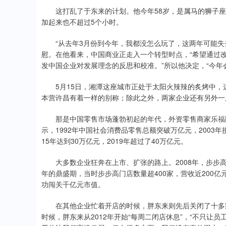
这打乱了于东来的计划。他今年58岁，是属马的狮子座
加起来也不超过5个小时。
“从去年3月份到今年，我都没怎么玩了，这两年可能失去
慰。在他看来，中国商业正走入一个转型时点，“希望通过
发中国企业对发展理念的反思和校准。”所以他决定，“今年
5月15日，湘潭这座城市正处于太阳火辣辣的炙烤中，这
本营许昌有着一样的别称；除此之外，两家企业还有另外一层
那是中国零售市场蓬勃初起的年代，外资零售商家乐福刚
示，1992年中国社会消费品零售总额突破万亿元，2003年
15年达到30万亿元，2019年超过了40万亿元。
大多数企业狂奔在上市、扩张的路上。2008年，步步高
年的鼎盛期，当时步步高门店数量超400家，营收近200亿元
功闯关千亿元市值。
在其他企业忙着开店的时候，胖东来则先后关闭了十多家
时候，胖东来从2012年开始“每周二闭店休息”，“不只让