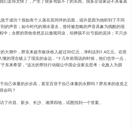
我们走得太快了，产生了很多驾驭不了的东西。很多企业家还不具备真
急于成功？假如有个人落在其同伴的后面，或许是因为他听到了不同
听到的声音；如今时代的潮水退去，曾经被忽略的声音具象为残酷的现
程中；永辉的营收依然足以傲视同业，却挣脱不出亏损的泥淖；不只步
大潮中，胖东来超市板块收入超过30亿元，净利达到1.4亿元。在世
人懂的理念镀上了现实的金边，“十几年前我说的时候，他们也学一点，
”于东来希望，“这次的帮扶行动能让中国企业家去思考：化敌人为朋
于自己体量的步步高，甚至百倍于自己体量的永辉吗？胖东来的改造之
得会吗？
访了许昌、新乡、长沙、湘潭四地，试图找到一个答案。