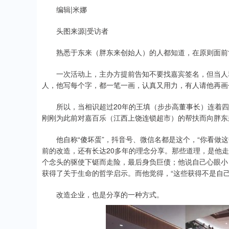
编辑|米娜
头图来源|受访者
熟悉于东来（胖东来创始人）的人都知道，在原则面前
一次活动上，主办方提前告知不要找嘉宾签名，但当人群
人，他写每个字，都一笔一画，认真又用力，有人请他再画
所以，当相识超过20年的王填（步步高董事长）连着四次
刚刚为此前对嘉百乐（江西上饶连锁超市）的帮扶而向胖东
他自称“傻坏蛋”，抖音号、微信名都是这个，“你看做这
前的改造，还有长达20多年的理念分享。那些道理，是他
个念头的驱使下铤而走险，最后身负巨债；他说自己心眼小
获得了关于生命的哲学启示。而他觉得，“这些获得不是自
改造企业，也是分享的一种方式。