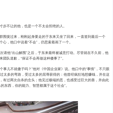
寸步不让的他，也是一个不太会拒绝的人。
围拢过来，刚刚起身要走的于东来又坐了回来，一直签到最后一个
个心，他口中说着“不会”，仍思索着画了一个。
请他“出山解围”之后，于东来最终被诚意打动。尽管就在不久前，他
来团队道歉，“保证不会再做这种傻事了”。
个事儿不就傻子吗？”他对《中国企业家》说。他口中的“事情”，不只眼
走过太多的弯路，受过太多的屈辱获得的：他曾经疯狂地想赚钱，并在这
，有过两次自杀的念头；他见过极端的恶，也感受过巨大的善，并由此
己的东西，你的能力、智慧都属于这个社会”。