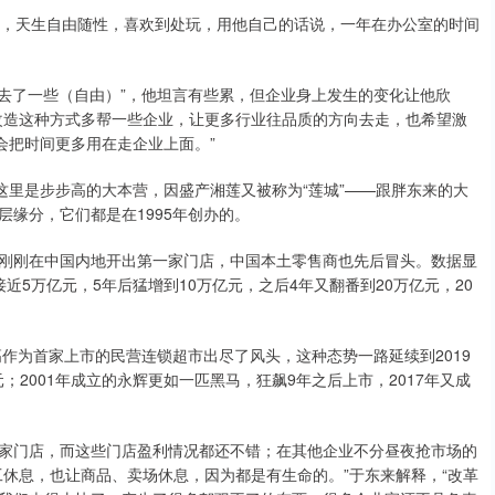
，天生自由随性，喜欢到处玩，用他自己的话说，一年在办公室的时间
了一些（自由）”，他坦言有些累，但企业身上发生的变化让他欣
改造这种方式多帮一些企业，让更多行业往品质的方向去走，也希望激
会把时间更多用在走企业上面。”
里是步步高的大本营，因盛产湘莲又被称为“莲城”——跟胖东来的大
缘分，它们都是在1995年创办的。
刚在中国内地开出第一家门店，中国本土零售商也先后冒头。数据显
接近5万亿元，5年后猛增到10万亿元，之后4年又翻番到20万亿元，20
作为首家上市的民营连锁超市出尽了风头，这种态势一路延续到2019
；2001年成立的永辉更如一匹黑马，狂飙9年之后上市，2017年又成
门店，而这些门店盈利情况都还不错；在其他企业不分昼夜抢市场的
员工休息，也让商品、卖场休息，因为都是有生命的。”于东来解释，“改革